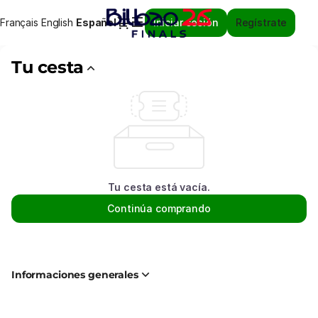
Tu
Diálogo
Français
English
Idioma
Español
Iniciar sesión
Regístrate
cesta
actual
-
Bilbao
Tu cesta
Ekintza
Tu cesta está vacía.
Continúa comprando
Informaciones generales