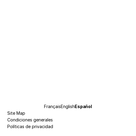
Pie
Français
English
Idioma
Español
de
Site Map
actual
página
Condiciones generales
Políticas de privacidad