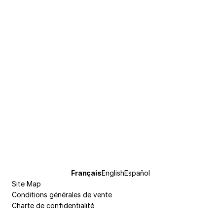
Pied
Langue
Français
English
Español
de
Site Map
courante
page
Conditions générales de vente
Charte de confidentialité