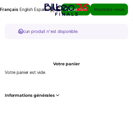
Calendrier
Dialogue
Langue
Français
English
Español
Connexion
Inscrivez-vous
des
courante
événements
-
Bilbao
Aucun produit n'est disponible.
Ekintza
Votre panier
Votre panier est vide.
Informations générales